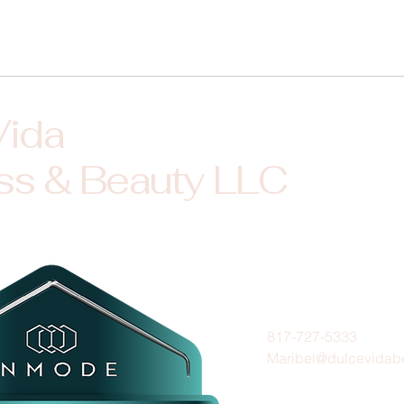
Vida
ss & Beauty LLC
817-727-5333
Maribel@dulcevidab