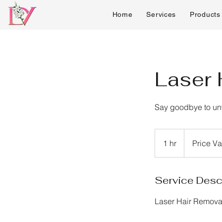
Home
Services
Products
Laser 
Say goodbye to unw
Price
Varies
1 hr
1
Price Va
h
Service Desc
Laser Hair Remova