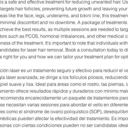
 is a safe and effective treatment for reducing unwanted hair. 
 targets hair follicles, preventing future growth and leaving your
eas like the face, legs, underarms, and bikini line, this treatme
th minimal discomfort and no downtime. A package of treatments 
eve the best results, as multiple sessions are needed to target
tors such as PCOS, hormonal imbalances, and other medical c
ness of the treatment. It's important to note that individuals wit
andidates for laser hair removal. Book a consultation today to 
is right for you and how we can tailor your treatment plan for opt
ión láser es un tratamiento seguro y efectivo para reducir el 
ía láser avanzada, se dirige a los folículos pilosos, reduciend
piel suave y lisa. Ideal para áreas como el rostro, las piernas, l
atamiento ofrece resultados rápidos y duraderos con mínimo mal
 recomienda encarecidamente un paquete de tratamientos para
se necesitan varias sesiones para abordar el vello en diferente
res como el síndrome de ovario poliquístico (SOP), desequilib
médicas pueden afectar la efectividad del tratamiento. Es impo
sonas con ciertas condiciones pueden no ser candidatas ideal