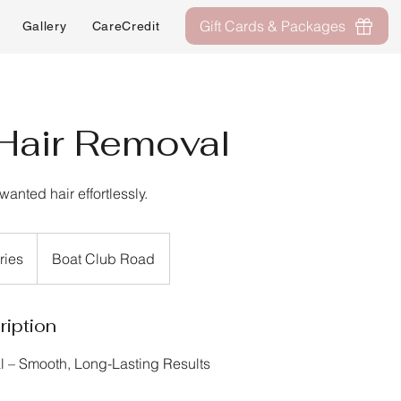
Gift Cards & Packages
Gallery
CareCredit
About
Contact
Hair Removal
anted hair effortlessly.
ries
Boat Club Road
ription
l – Smooth, Long-Lasting Results