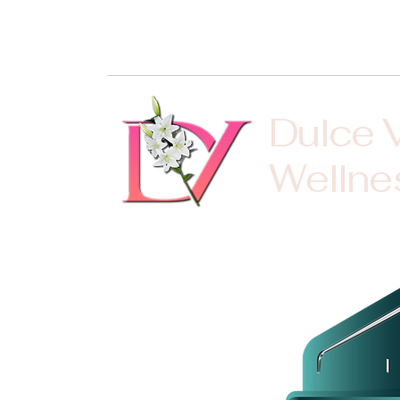
Dulce 
Wellne