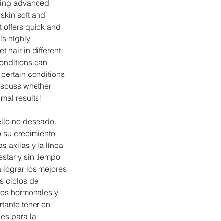
Using advanced
 skin soft and
nt offers quick and
is highly
 hair in different
onditions can
h certain conditions
discuss whether
imal results!
vello no deseado.
o su crecimiento
as axilas y la línea
estar y sin tiempo
 lograr los mejores
s ciclos de
rios hormonales y
rtante tener en
es para la