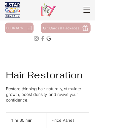
Gift Cards & Packages
BOOK NOW
Hair Restoration
Restore thinning hair naturally, stimulate
growth, boost density, and revive your
confidence.
Price
Varies
1 hr 30 min
1
Price Varies
h
3