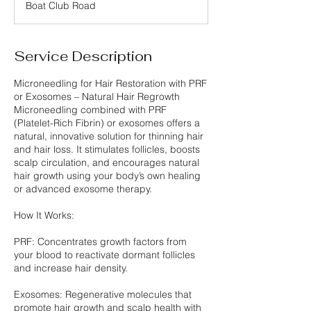
Boat Club Road
0
m
i
n
Service Description
Microneedling for Hair Restoration with PRF
or Exosomes – Natural Hair Regrowth
Microneedling combined with PRF
(Platelet-Rich Fibrin) or exosomes offers a
natural, innovative solution for thinning hair
and hair loss. It stimulates follicles, boosts
scalp circulation, and encourages natural
hair growth using your body’s own healing
or advanced exosome therapy.
How It Works:
PRF: Concentrates growth factors from
your blood to reactivate dormant follicles
and increase hair density.
Exosomes: Regenerative molecules that
promote hair growth and scalp health with